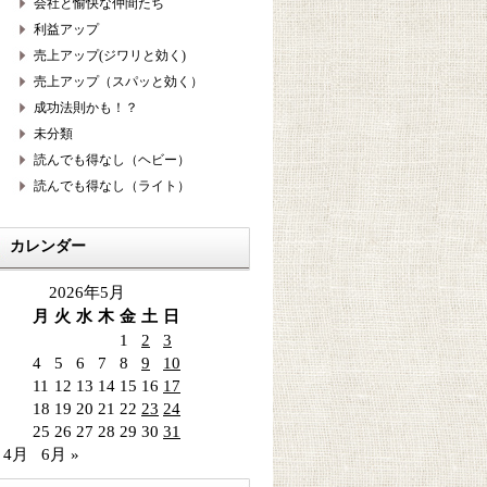
会社と愉快な仲間たち
利益アップ
売上アップ(ジワリと効く)
売上アップ（スパッと効く）
成功法則かも！？
未分類
読んでも得なし（ヘビー）
読んでも得なし（ライト）
カレンダー
2026年5月
月
火
水
木
金
土
日
1
2
3
4
5
6
7
8
9
10
11
12
13
14
15
16
17
18
19
20
21
22
23
24
25
26
27
28
29
30
31
 4月
6月 »