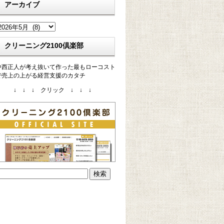
アーカイブ
ア
ー
カ
クリーニング2100倶楽部
イ
ブ
中西正人が考え抜いて作った最もローコスト
で売上の上がる経営支援のカタチ
↓ ↓ ↓ クリック ↓ ↓ ↓
検
: