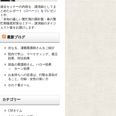
過去セミナーの内容を、講演録としてま
とめたレポート（12ページ）をプレゼン
ト中。
「未知の厳しい繁忙期の羅針盤：春の繁
忙期徹底対策セミナー」講演録のダイジ
ェスト版をお届けします。
最新ブログ
次なる、凄腕看護師さんをご紹介
院内で学ぶ、マーケティング。孤立
効果、対比効果
採血の看護師さん。ハロー効果
⇔ ホーン効果
お金持ちへの近道は、行動を真似す
ること。付録：女性の装い力
Ｄの７番さーん
カテゴリー
CMタイム