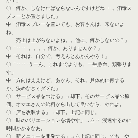
か？」
〇「何か、しなければならないんですけどね･･･。消毒ス
プレーとか置きました」
中「消毒スプレーを置いても、お客さんは、来ないよ
ね、
売上は上がらないよね。。他に、何かしないの？」
〇「･････。。。。何か、ありませんか？」
中「それは、自分で、考えんとあかんやろ！」
〇「･････うーん、これまでよりも、一生懸命、頑張りま
す」
中「方向はええけど、あかん、それ。具体的に何する
か、決めなきゃダメだ」
〇「サービス品をつける」→却下。そのサービス品の原
価、オマエさんの給料から出して良いなら、やれよ。
〇「店を改装する」→却下。上記に同じ。
〇「味のバリエーションを増やす」→△･･･浸透するのに
時間かかるなあ。
〇「新メニューを開発する」→△上記に同じ。でも、や