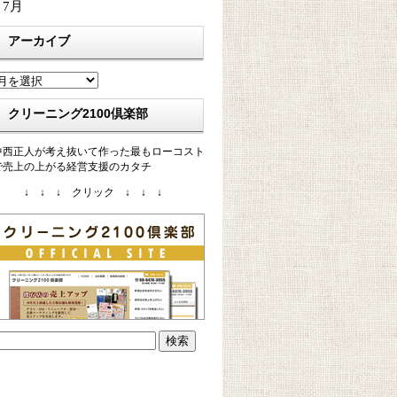
 7月
アーカイブ
ア
ー
カ
クリーニング2100倶楽部
イ
ブ
中西正人が考え抜いて作った最もローコスト
で売上の上がる経営支援のカタチ
↓ ↓ ↓ クリック ↓ ↓ ↓
検
: