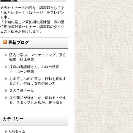
過去セミナーの内容を、講演録としてま
とめたレポート（12ページ）をプレゼン
ト中。
「未知の厳しい繁忙期の羅針盤：春の繁
忙期徹底対策セミナー」講演録のダイジ
ェスト版をお届けします。
最新ブログ
院内で学ぶ、マーケティング。孤立
効果、対比効果
採血の看護師さん。ハロー効果
⇔ ホーン効果
お金持ちへの近道は、行動を真似す
ること。付録：女性の装い力
Ｄの７番さーん
扱う商品が好き！が、伝わる・伝え
る。スタッフとお店が、勝ち残る
カテゴリー
CMタイム