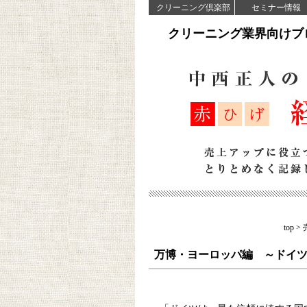
クリーニング倶楽部
セミナー情報
クリーニング業界向けブ
top
>
万博・ヨーロッパ編 ～ドイ