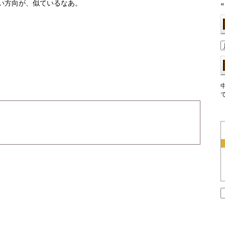
い方向が、似ているなあ。
«
索