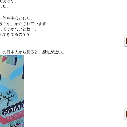
であろう」
した。
ー等を中心とした、
数々が、紹介されています。
してゆかないとねー。
化できてるの？？」
」の日本人から見ると、感覚が近い。