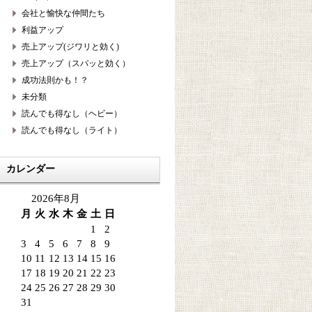
会社と愉快な仲間たち
利益アップ
売上アップ(ジワリと効く)
売上アップ（スパッと効く）
成功法則かも！？
未分類
読んでも得なし（ヘビー）
読んでも得なし（ライト）
カレンダー
2026年8月
月
火
水
木
金
土
日
1
2
3
4
5
6
7
8
9
10
11
12
13
14
15
16
17
18
19
20
21
22
23
24
25
26
27
28
29
30
31