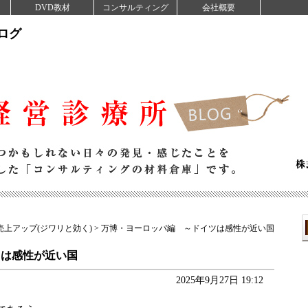
DVD教材
コンサルティング
会社概要
ログ
売上アップ(ジワリと効く)
> 万博・ヨーロッパ編 ～ドイツは感性が近い国
ツは感性が近い国
2025年9月27日 19:12