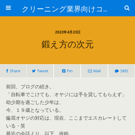
クリーニング業界向けコンサルタントブログ:日本売上アップ研究所-中西正人
2022年4月23日
鍛え方の次元
Share
Tweet
Pin
Mail
SMS
前回、ブログの続き。
「自転車でこけても、オヤジには手を貸してもらえず」
幼少期を過ごした少年は、
今、１９歳となっている。
偏屈オヤジの対応は、現在、ここまでエスカレートして
いる・笑
最近の会話より。以下、抜粋。