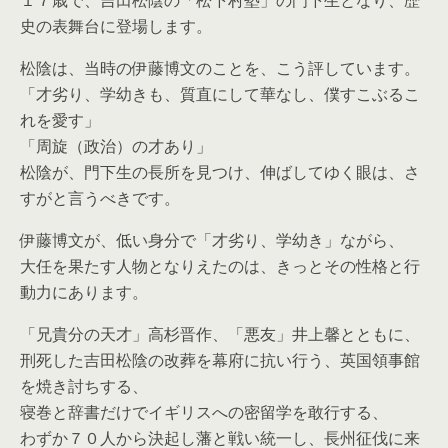
１７歳で、吉田松陰の「松下村塾」の門下生となり、歴
史の表舞台に登場します。
松陰は、当時の伊藤博文のことを、こう評しています。
「才劣り、学幼きも、質直にして華なし、僕すこぶるこ
れを愛す」
「周旋（政治）の才あり」
松陰が、門下生の長所を見つけ、伸ばしてゆく眼は、さ
すがと言うべきです。
伊藤博文が、低い身分で「才劣り、学幼き」ながら、
大任を果たす人物となりえたのは、きっとその性格と行
動力にあります。
「兄貴分の天才」高杉晋作、「悪友」井上馨とともに、
刑死した吉田松陰の改葬を幕府に抗い行う、英国領事館
を焼き討ちする、
寝巻と辞書だけでイギリスへの密留学を敢行する、
わずか７０人から決起し藩と戦い統一し、長州征伐に来