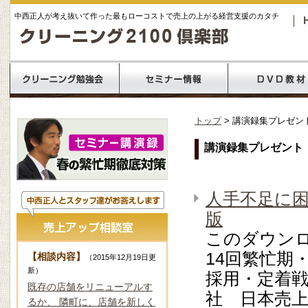
中西正人が考え抜いて作った最もローコストで売上の上がる経営支援のカタチ
トップ
> 講演録集プレゼン
講演録集プレゼント
人手不足に
版
このダウン
14回繁忙期
【相談内容】
（2015年12月19日更
新）
採用・定着戦
既存の店舗をリニューアルす
社 日本売上
るか、 隣町に、店舗を新しく