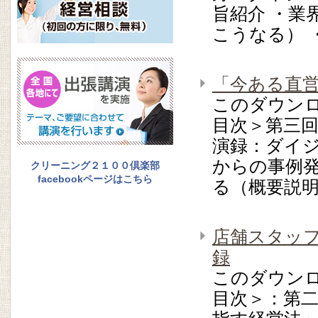
旨紹介 ・業
こうなる） 
「今ある直
このダウン
目次＞第三
演録：ダイジ
からの事例発
クリーニング２１００倶楽部
facebookページはこちら
る（概要説明
店舗スタッ
録
このダウン
目次＞：第