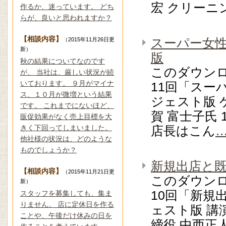
宏 クリーニ
作るか、迷っています。 どち
らが、良いと思われますか？
【相談内容】
（2015年11月26日更
スーパー女
新）
版
秋の結果についてなのです
このダウン
が、 当社は、厳しい状況が続
いております。 ９月がマイナ
11回「スー
ス、１０月が微増という結果
ジェスト版 
です。 これまでにないほど、
賀 富士子氏
販促効果がなく売上目標を大
きく下回ってしまいました。
店長はこん
他社様の状況は、どのような
ものでしょうか？
新規出店と
【相談内容】
（2015年11月21日更
このダウン
新）
10回「新規
スタッフを募集しても、集ま
りません。 店に定休日を作る
ェスト版 講
ことや、午後だけ休みの日を
締役 中西正