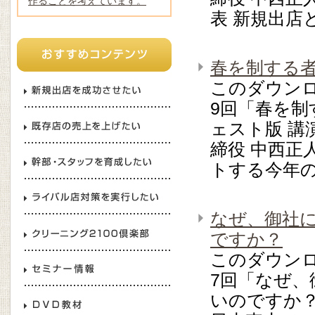
作ることを考えています。
表 新規出店
春を制する
このダウン
9回「春を
ェスト版 講
締役 中西正
トする今年
なぜ、御社
ですか？
このダウン
7回「なぜ
いのですか？