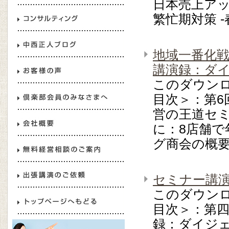
日本売上アッ
繁忙期対策 -
地域一番化
講演録：ダ
このダウン
目次＞：第
営の王道セミ
に：8店舗で
グ商会の概要
セミナー講
このダウン
目次＞：第
録：ダイジ