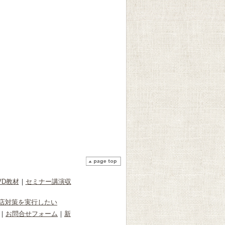
VD教材
｜
セミナー講演収
店対策を実行したい
｜
お問合せフォーム
｜
新