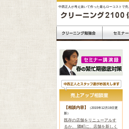
中西正人が考え抜いて作った最もローコストで売
【相談内容】
（2015年12月19日更
新）
既存の店舗をリニューアルす
るか、 隣町に、店舗を新しく