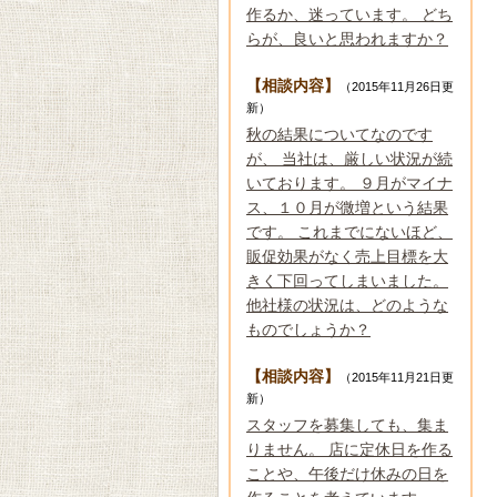
作るか、迷っています。 どち
らが、良いと思われますか？
【相談内容】
（2015年11月26日更
新）
秋の結果についてなのです
が、 当社は、厳しい状況が続
いております。 ９月がマイナ
ス、１０月が微増という結果
です。 これまでにないほど、
販促効果がなく売上目標を大
きく下回ってしまいました。
他社様の状況は、どのような
ものでしょうか？
【相談内容】
（2015年11月21日更
新）
スタッフを募集しても、集ま
りません。 店に定休日を作る
ことや、午後だけ休みの日を