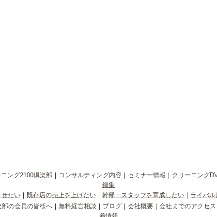
ニング2100倶楽部
｜
コンサルティング内容
｜
セミナー情報
｜
クリーニングD
録集
させたい
｜
既存店の売上を上げたい
｜
幹部・スタッフを育成したい
｜
ライバル
倶楽部の会員の皆様へ
｜
無料経営相談
｜
ブログ
｜
会社概要
｜
会社までのアクセス
着情報