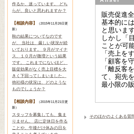
Anser
作るか、迷っています。 どち
らが、良いと思われますか？
販売促進
基本的に
【相談内容】
（2015年11月26日更
と思いま
新）
秋の結果についてなのです
しかし「
が、 当社は、厳しい状況が続
ことが可
いております。 ９月がマイナ
「売上を
ス、１０月が微増という結果
「顧客を
です。 これまでにないほど、
「離反客
販促効果がなく売上目標を大
て、宛先
きく下回ってしまいました。
他社様の状況は、どのような
最小限の
ものでしょうか？
【相談内容】
（2015年11月21日更
新）
スタッフを募集しても、集ま
そのほかのよくある質
りません。 店に定休日を作る
ことや、午後だけ休みの日を