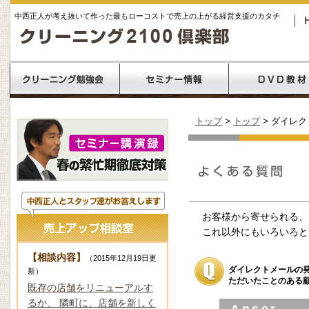
中西正人が考え抜いて作った最もローコストで売上の上がる経営支援のカタチ
トップ
>
トップ
> ダイレ
お客様から寄せられる、
これ以外にもいろいろと
【相談内容】
（2015年12月19日更
ダイレクトメールの
新）
ただいたことのある
既存の店舗をリニューアルす
るか、 隣町に、店舗を新しく