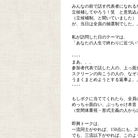
みんなの前で話す代表者になれる
立候補してやろう！笑 と意気込
（立候補制。と聞いていました）
が、当日は全員の抽選制でした。
私が訪問した日のテーマは、
「あなたの人生で終わりに近づい
････
まあ、、、
参加者代表で話した人の、上っ面
スクリーンの向こうの人の、なぞ
うまくまとめようとする返事よ。
････
もしボクに当ててくれたら、全員
めっちゃ面白い、ぶっちゃけ本音
（世間体重視・形式主義の人から
即興トークは、
一流同士がやれば、150点にも、2
でも、三流以下がやれば、このよ