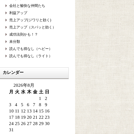
会社と愉快な仲間たち
利益アップ
売上アップ(ジワリと効く)
売上アップ（スパッと効く）
成功法則かも！？
未分類
読んでも得なし（ヘビー）
読んでも得なし（ライト）
カレンダー
2026年8月
月
火
水
木
金
土
日
1
2
3
4
5
6
7
8
9
10
11
12
13
14
15
16
17
18
19
20
21
22
23
24
25
26
27
28
29
30
31