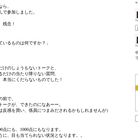
«
なら、
んで参加しました。
。残念！
ているものは何ですか？」
だけのしょうもないトークと、
るだけの当たり障りない質問、
。本当にくだらないものでした！
の前で、
トークが、できたのになあーー。
は反感を買い、係員につまみだされるかもしれませんが）
索
00点にも、1000点にもなります。
うに、目も当てられない状況となります。。