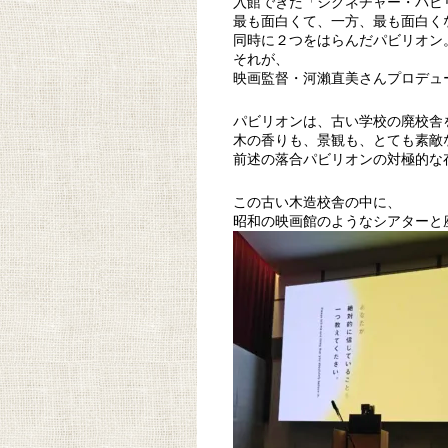
入館できた「シグネチャー・パビ
最も面白くて、一方、最も面白く
同時に２つをはらんだパビリオン
それが、
映画監督・河瀨直美さんプロデュ
パビリオンは、古い学校の廃校舎
木の香りも、景観も、とても素敵
前述の落合パビリオンの対極的な
この古い木造校舎の中に、
昭和の映画館のようなシアターと