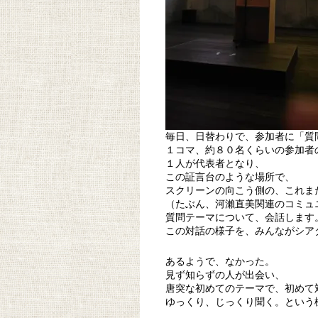
毎日、日替わりで、参加者に「質
１コマ、約８０名くらいの参加者
１人が代表者となり、
この証言台のような場所で、
スクリーンの向こう側の、これま
（たぶん、河瀨直美関連のコミュ
質問テーマについて、会話します
この対話の様子を、みんながシア
あるようで、なかった。
見ず知らずの人が出会い、
唐突な初めてのテーマで、初めて
ゆっくり、じっくり聞く。という