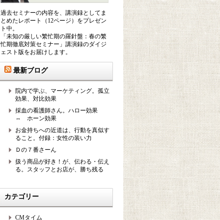
過去セミナーの内容を、講演録としてま
とめたレポート（12ページ）をプレゼン
ト中。
「未知の厳しい繁忙期の羅針盤：春の繁
忙期徹底対策セミナー」講演録のダイジ
ェスト版をお届けします。
最新ブログ
院内で学ぶ、マーケティング。孤立
効果、対比効果
採血の看護師さん。ハロー効果
⇔ ホーン効果
お金持ちへの近道は、行動を真似す
ること。付録：女性の装い力
Ｄの７番さーん
扱う商品が好き！が、伝わる・伝え
る。スタッフとお店が、勝ち残る
カテゴリー
CMタイム