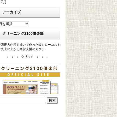
 7月
アーカイブ
ア
ー
カ
クリーニング2100倶楽部
イ
ブ
中西正人が考え抜いて作った最もローコスト
で売上の上がる経営支援のカタチ
↓ ↓ ↓ クリック ↓ ↓ ↓
検
: